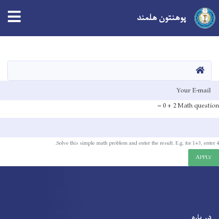
Toolbar
پوهنتون هلمند
items
Skip
to
main
صفحه اصلی
content
E-mai
2 + 0 =
Math question
Solve this simple math problem and enter the result. E.g. for 1+3, enter 4.
APPLY
در باره