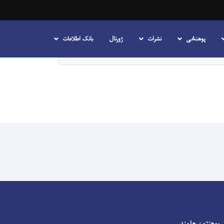
SEARCH
English
پښتو
پوهنځی
نشرات
ژورنال
بانک اطلاعات
پوهنتون هلمند