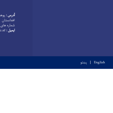
آدرس :
پوهن
افغانستان
شماره های 
ایمیل :
helmanduniversity@helu.edu.af
English
پښتو