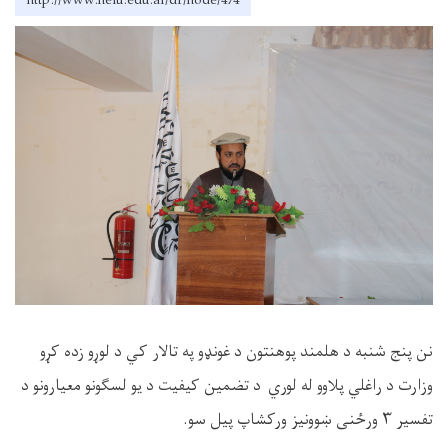
http://www.helu.edu.af/dr/node/474
نن پنج شنبه د هلمند پوهنتون د غونډو په تالار کي د لوړو زده کړو
وزارت د راغلي پلاوو له لوري د تضمین کیفیت د یو لسګونو معیارونو د
تفسیر
۳
ورځنی ښوونیز ورکشاپ پیل سو
.