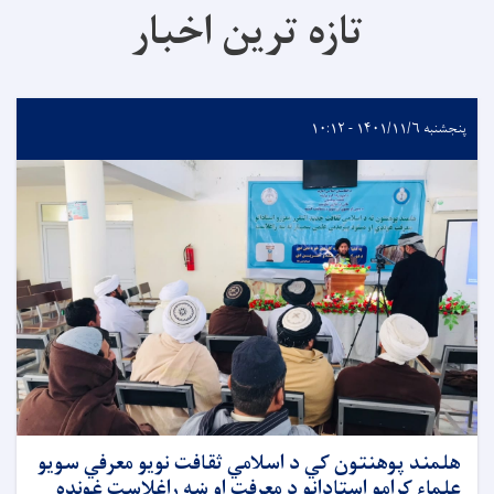
تازه ترین اخبار
پنجشنبه ۱۴۰۱/۱۱/۶ - ۱۰:۱۲
هلمند پوهنتون کي د اسلامي ثقافت نویو معرفي سویو
علماء کرامو استادانو د معرفت او ښه راغلاست غونډه