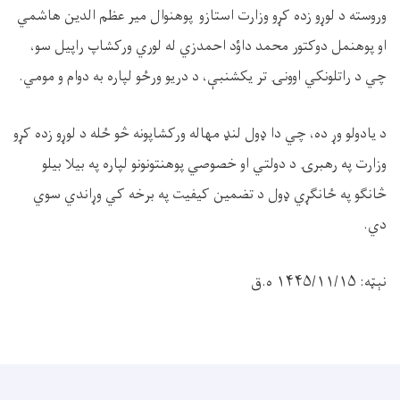
وروسته د لوړو زده کړو وزارت استازو پوهنوال میر عظم الدین هاشمي
او پوهنمل دوکتور محمد داؤد احمدزي له لوري ورکشاپ راپیل سو،
چي د راتلونکي اوونۍ تر یکشنبې، د دریو ورځو لپاره به دوام و مومي
.
د یادولو وړ ده، چي دا ډول لنډ مهاله ورکشاپونه څو ځله د لوړو زده کړو
وزارت په رهبرۍ د دولتي او خصوصي پوهنتونونو لپاره په بیلا بیلو
څانګو په ځانګړي ډول د تضمین کیفیت په برخه کي وړاندي سوي
دي
.
نېټه: ۱۴۴۵/۱۱/۱۵ ه.ق