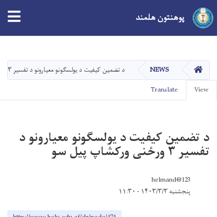
Toolbar
پوهنتون هلمند
items
Skip
to
main
صفحه اصلی
NEWS
د تضمین کیفیت د یولسګونو معیارونو د تفسیر ۳ ورځنی ورکشاپ پیل سو
content
Primary
Translate
View
tabs
د تضمین کیفیت د یولسګونو معیارونو د
تفسیر ۳ ورځنی ورکشاپ پیل سو
helmand@123
پنجشنبه ۱۴۰۳/۳/۳ - ۱۱:۳۰