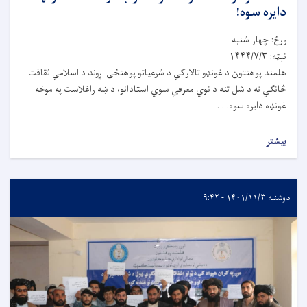
دایره سوه!
ورځ: چهار شنبه
نېټه: ۱۴۴۴/۷/۳
هلمند پوهنتون د غونډو تالارکي د شرعیاتو پوهنځی اړوند د اسلامي ثقافت
څانګي ته د شل تنه د نوي معرفي سوي استادانو، د ښه راغلاست په موخه
غونډه دایره سوه. . .
بیشتر
دوشنبه ۱۴۰۱/۱۱/۳ - ۹:۴۲