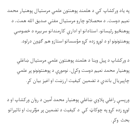
په یاد ورکشاپ کي د هلمند پوهنتون علمي مرستیال پوهنیار محمد
نعیم دوست، د محصلانو چارو مرستیال مفتي صدیق الله همت، د
پوهنځیو رئیسانو، استادانو او اداري کارمندانو سربیره د خصوصي
پوهنتونونو او د لوړو زده کړو مؤسساتو استازو هم ګډون درلود
.
د ورکشاپ د پیل وینا د هلمند پوهنتون علمي مرستیال ښاغلي
پوهنیار محمد نعیم دوست وکړل، نوموړي د پوهنتونونو پر علمي
چاپیریال باندي د تضمین کیفیت ارزښت او اغیز بیان کړ
.
ورپسې راغلي پلاوي ښاغلي پوهنیار محمد آمین د روان ورکشاپ او د
لوړو زده کړو په چوکاټ کي د کیفیت د تضمین پر مؤثریت او تاثیراتو
بحث وکړ
.